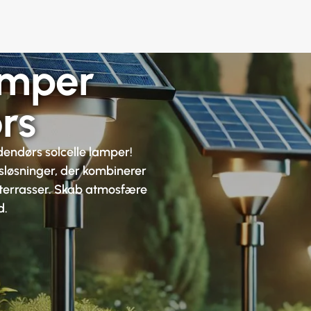
amper
rs
endørs solcelle lamper!
gsløsninger, der kombinerer
 og terrasser. Skab atmosfære
d.