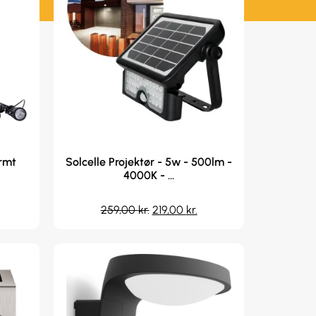
armt
Solcelle Projektør - 5w - 500lm -
4000K - ...
259,00
kr.
219,00
kr.