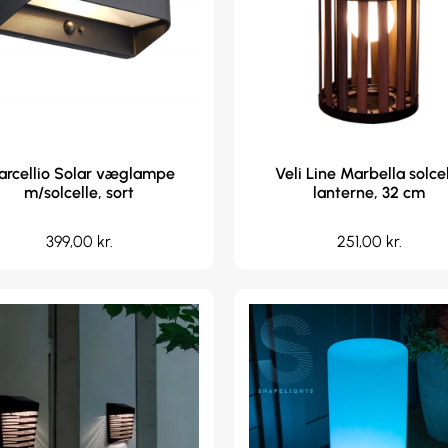
rcellio Solar væglampe
Veli Line Marbella solce
m/solcelle, sort
lanterne, 32 cm
399,00
kr.
251,00
kr.