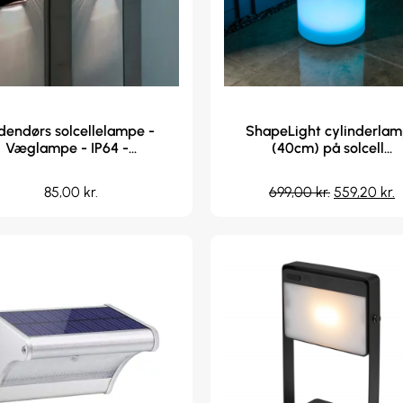
dendørs solcellelampe -
ShapeLight cylinderla
Væglampe - IP64 -...
(40cm) på solcell...
85,00
kr.
699,00
kr.
559,20
kr.