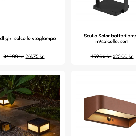
Saulio Solar batterilam
dlight solcelle væglampe
m/solcelle, sort
349,00
kr.
261,75
kr.
459,00
kr.
323,00
kr.