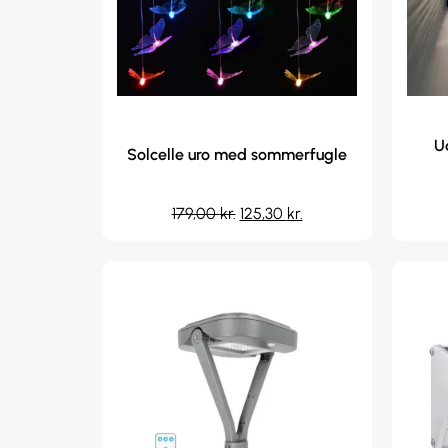
U
Solcelle uro med sommerfugle
179,00
kr.
125,30
kr.