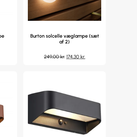
pe
Burton solcelle væglampe (sæt
af 2)
249,00
kr.
174,30
kr.