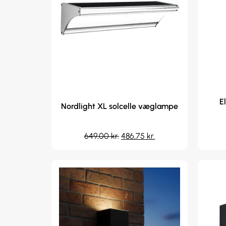
E
Nordlight XL solcelle væglampe
649,00
kr.
486,75
kr.