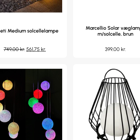
Marcellio Solar vægla
seti Medium solcellelampe
m/solcelle, brun
749,00
kr.
561,75
kr.
399,00
kr.