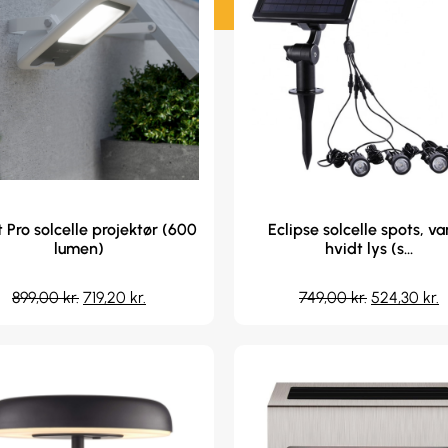
 Pro solcelle projektør (600
Eclipse solcelle spots, v
lumen)
hvidt lys (s...
899,00
kr.
719,20
kr.
749,00
kr.
524,30
kr.